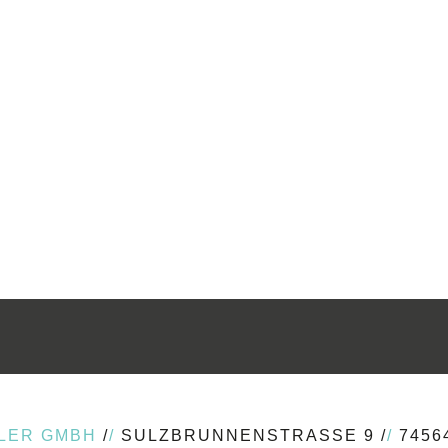
GLER GMBH
/
/
SULZBRUNNENSTRASSE 9 /
/
7456