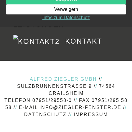
Verweigern
Infos zum Datenschutz
LEISTUNGEN
KONTAKT
ALFRED ZIEGLER GMBH
/
/
SULZBRUNNENSTRASSE 9 /
/
74564
CRAILSHEIM
TELEFON 07951/29558-0 /
/
FAX 07951/295 58
58 /
/
E-MAIL
INFO@ZIEGLER-FENSTER.DE
/
/
DATENSCHUTZ
/
/
IMPRESSUM